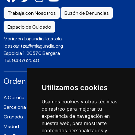
Trabaja con Nosotros
Buzón de Denuncias
Espacio de Cuidado
Mariaren Lagundia Ikastola
idazkaritza@mlagundia.org
Espoloia 1, 20570 Bergara
Tel:
943762540
Orden la Compañía de María N.S.
Utilizamos cookies
A Coruña
Almería
Badalona
Usamos cookies y otras técnicas
Barcelona
Bergara
Cangas
de rastreo para mejorar tu
experiencia de navegación en
Granada
Irún
Logroño
nuestra web, para mostrarte
Madrid
Mollet del Vallès
Puente Genil
contenidos personalizados y