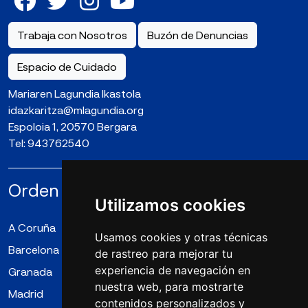
Trabaja con Nosotros
Buzón de Denuncias
Espacio de Cuidado
Mariaren Lagundia Ikastola
idazkaritza@mlagundia.org
Espoloia 1, 20570 Bergara
Tel:
943762540
Orden la Compañía de María N.S.
Utilizamos cookies
A Coruña
Almería
Badalona
Usamos cookies y otras técnicas
Barcelona
Bergara
Cangas
de rastreo para mejorar tu
experiencia de navegación en
Granada
Irún
Logroño
nuestra web, para mostrarte
Madrid
Mollet del Vallès
Puente Genil
contenidos personalizados y