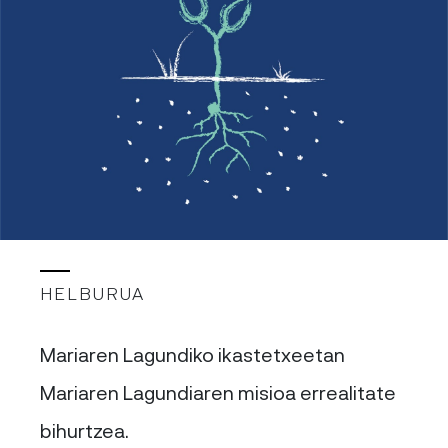
HELBURUA
Mariaren Lagundiko ikastetxeetan
Mariaren Lagundiaren misioa errealitate
bihurtzea.