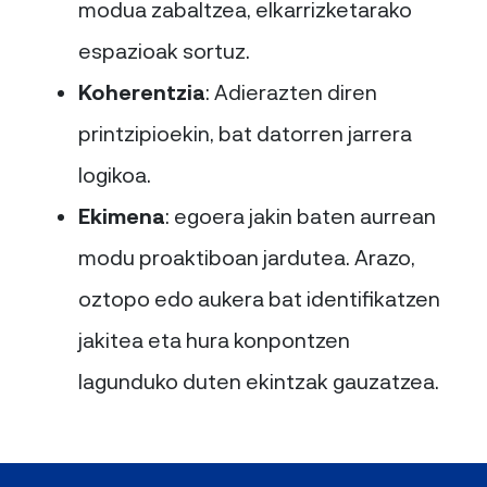
modua zabaltzea, elkarrizketarako
espazioak sortuz.
Koherentzia
: Adierazten diren
printzipioekin, bat datorren jarrera
logikoa.
Ekimena
: egoera jakin baten aurrean
modu proaktiboan jardutea. Arazo,
oztopo edo aukera bat identifikatzen
jakitea eta hura konpontzen
lagunduko duten ekintzak gauzatzea.