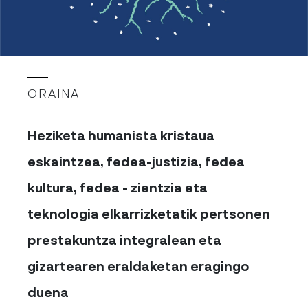
ORAINA
Heziketa humanista kristaua
eskaintzea, fedea-justizia, fedea
kultura, fedea - zientzia eta
teknologia elkarrizketatik pertsonen
prestakuntza integralean eta
gizartearen eraldaketan eragingo
duena