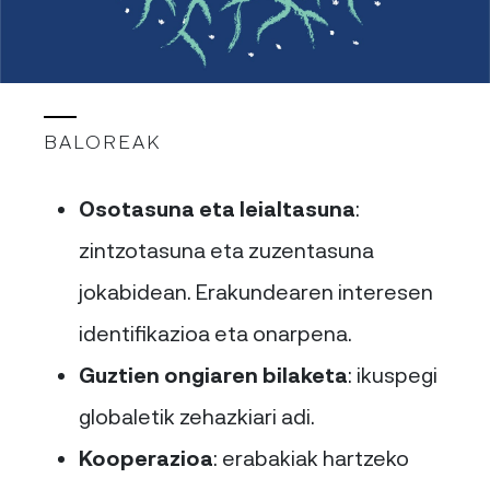
BALOREAK
Osotasuna eta leialtasuna
:
zintzotasuna eta zuzentasuna
jokabidean. Erakundearen interesen
identifikazioa eta onarpena.
Guztien ongiaren bilaketa
: ikuspegi
globaletik zehazkiari adi.
Kooperazioa
: erabakiak hartzeko