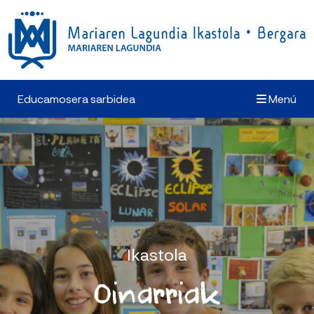
Educamosera sarbidea
Menú
Ikastola
Oinarriak